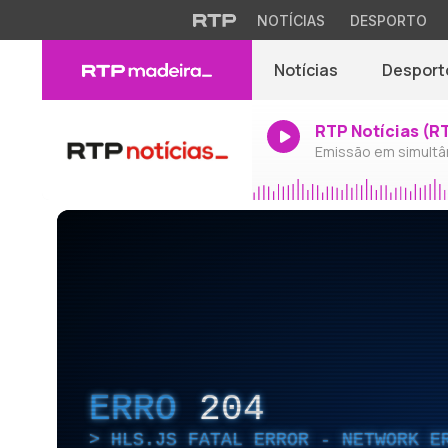
NOTÍCIAS
DESPORTO
Notícias
Desport
RTP Notícias (R
Emissão em simultâ
ERRO
204
HLS.JS FATAL ERROR - NETWORK E