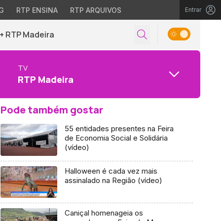
G
RTP ENSINA
RTP ARQUIVOS
Entrar
+ RTP Madeira
TV
RTP Madeira
Pode também gostar
55 entidades presentes na Feira
de Economia Social e Solidária
(vídeo)
Halloween é cada vez mais
assinalado na Região (vídeo)
Caniçal homenageia os