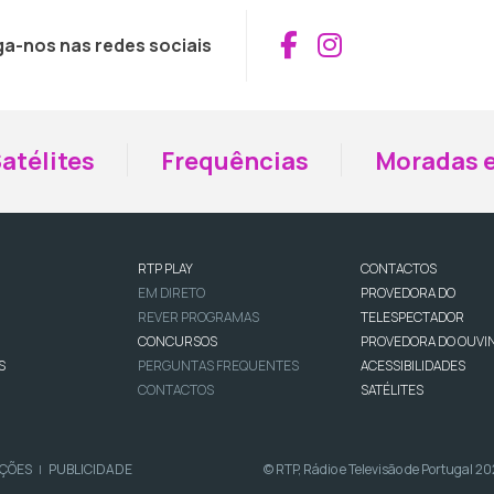
Aceder ao Fac
Aceder ao I
ga-nos nas redes sociais
atélites
Frequências
Moradas e
RTP PLAY
CONTACTOS
EM DIRETO
PROVEDORA DO
REVER PROGRAMAS
TELESPECTADOR
CONCURSOS
PROVEDORA DO OUVI
S
PERGUNTAS FREQUENTES
ACESSIBILIDADES
CONTACTOS
SATÉLITES
IÇÕES
PUBLICIDADE
© RTP, Rádio e Televisão de Portugal 2
|