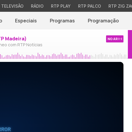
TELEVISÃO
RÁDIO
RTP PLAY
RTP PALCO
RTP ZIG ZA
o
Especiais
Programas
Programação
TP Madeira)
NO AR
neo com RTP Notícias
RROR