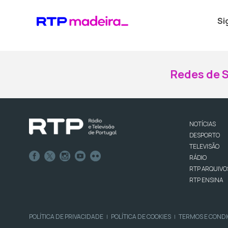
Si
Redes de S
NOTÍCIAS
DESPORTO
TELEVISÃO
RÁDIO
RTP ARQUIVO
RTP ENSINA
POLÍTICA DE PRIVACIDADE
POLÍTICA DE COOKIES
TERMOS E COND
|
|