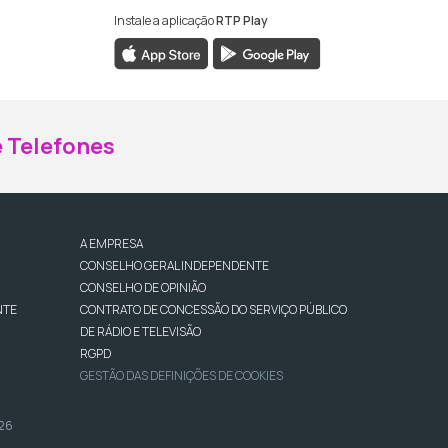
Instale a aplicação
RTP Play
ebook da RTP Madeira
nstagram da RTP Madeira
 Telefones
A EMPRESA
CONSELHO GERAL INDEPENDENTE
CONSELHO DE OPINIÃO
NTE
CONTRATO DE CONCESSÃO DO SERVIÇO PÚBLICO
DE RÁDIO E TELEVISÃO
RGPD
GESTÃO DAS DEFINIÇÕES DE COOKIES
026