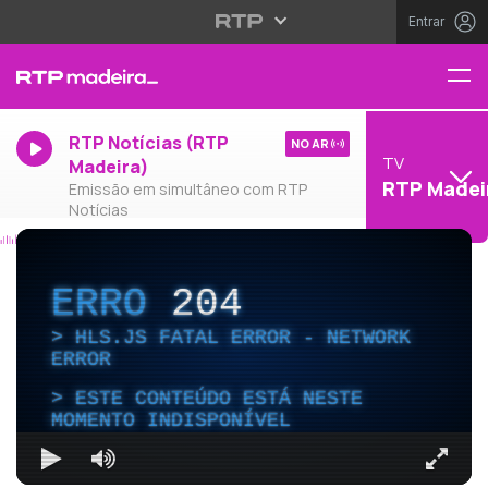
Entrar
RTP Notícias (RTP
NO AR
TV
Madeira)
RTP Madei
Emissão em simultâneo com RTP
Notícias
ERRO
204
HLS.JS FATAL ERROR - NETWORK
ERROR
ESTE CONTEÚDO ESTÁ NESTE
MOMENTO INDISPONÍVEL