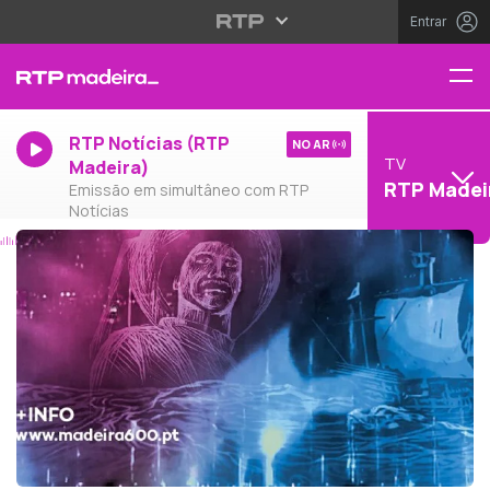
Entrar
RTP Notícias (RTP
NO AR
TV
Madeira)
RTP Madei
Emissão em simultâneo com RTP
Notícias