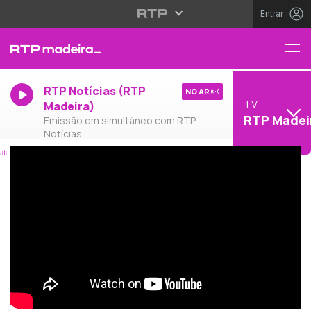
Entrar
RTP Notícias (RTP
NO AR
TV
Madeira)
RTP Madei
Emissão em simultâneo com RTP
Notícias