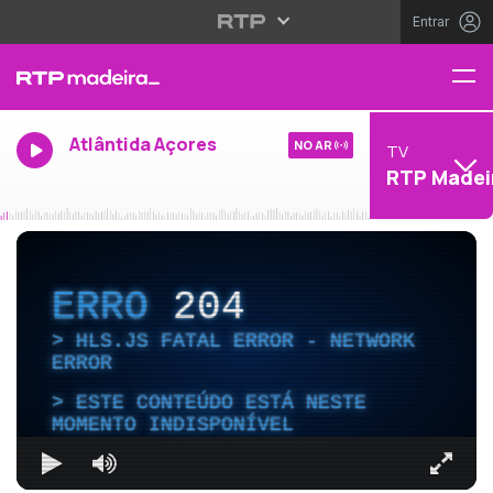
Entrar
Atlântida Açores
NO AR
TV
RTP Madei
ERRO
204
HLS.JS FATAL ERROR - NETWORK
ERROR
ESTE CONTEÚDO ESTÁ NESTE
MOMENTO INDISPONÍVEL