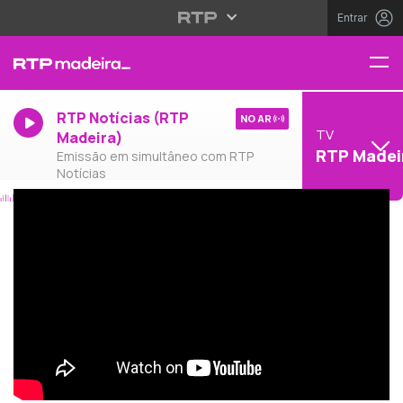
Entrar
RTP Notícias (RTP
NO AR
TV
Madeira)
RTP Madei
Emissão em simultâneo com RTP
Notícias