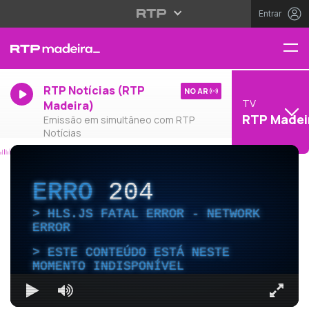
Entrar
RTP Notícias (RTP
NO AR
TV
Madeira)
RTP Madei
Emissão em simultâneo com RTP
Notícias
ERRO
204
HLS.JS FATAL ERROR - NETWORK
ERROR
ESTE CONTEÚDO ESTÁ NESTE
MOMENTO INDISPONÍVEL