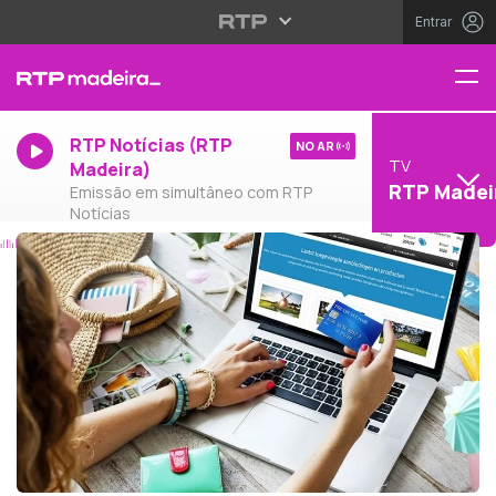
Entrar
RTP Notícias (RTP
NO AR
TV
Madeira)
RTP Madei
Emissão em simultâneo com RTP
Notícias