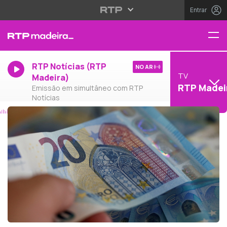
Entrar
RTP Notícias (RTP
NO AR
TV
Madeira)
RTP Madei
Emissão em simultâneo com RTP
Notícias