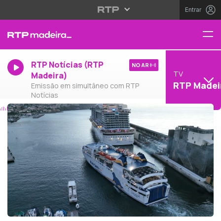
Entrar
RTP Notícias (RTP
NO AR
TV
Madeira)
RTP Madei
Emissão em simultâneo com RTP
Notícias