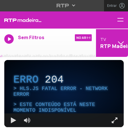
Entrar
Sem Filtros
NO AR
TV
RTP Madei
ERRO
204
HLS.JS FATAL ERROR - NETWORK
ERROR
ESTE CONTEÚDO ESTÁ NESTE
MOMENTO INDISPONÍVEL