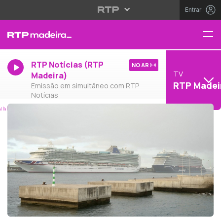
Entrar
RTP Notícias (RTP
NO AR
TV
Madeira)
RTP Madei
Emissão em simultâneo com RTP
Notícias