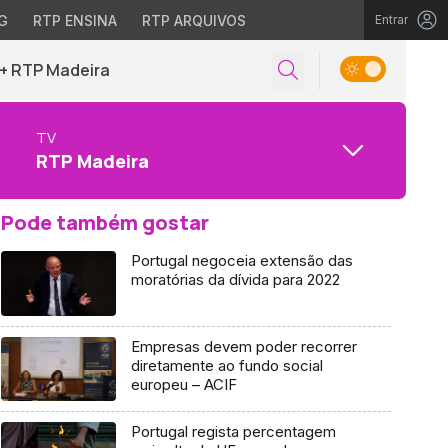
G
RTP ENSINA
RTP ARQUIVOS
Entrar
+ RTP Madeira
TV
RTP Madeira
Pode também gostar
Portugal negoceia extensão das
moratórias da dívida para 2022
Empresas devem poder recorrer
diretamente ao fundo social
europeu – ACIF
Portugal regista percentagem