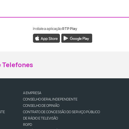
Instale a aplicação
RTP Play
ebook da RTP Madeira
nstagram da RTP Madeira
 Telefones
A EMPRESA
CONSELHO GERAL INDEPENDENTE
CONSELHO DE OPINIÃO
NTE
CONTRATO DE CONCESSÃO DO SERVIÇO PÚBLICO
DE RÁDIO E TELEVISÃO
RGPD