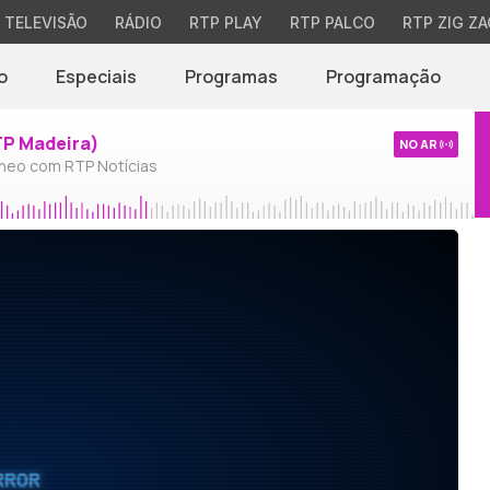
TELEVISÃO
RÁDIO
RTP PLAY
RTP PALCO
RTP ZIG ZA
o
Especiais
Programas
Programação
TP Madeira)
NO AR
neo com RTP Notícias
RROR