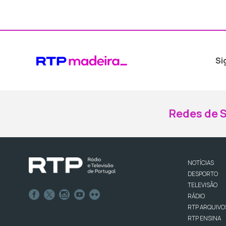
Si
Redes de S
NOTÍCIAS
DESPORTO
TELEVISÃO
RÁDIO
RTP ARQUIVO
RTP ENSINA