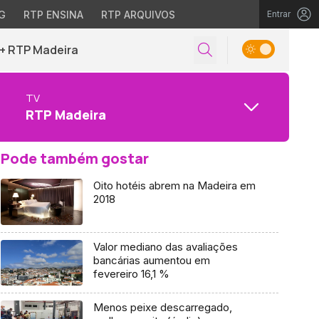
G
RTP ENSINA
RTP ARQUIVOS
Entrar
+ RTP Madeira
TV
RTP Madeira
Pode também gostar
Oito hotéis abrem na Madeira em
2018
Valor mediano das avaliações
bancárias aumentou em
fevereiro 16,1 %
Menos peixe descarregado,