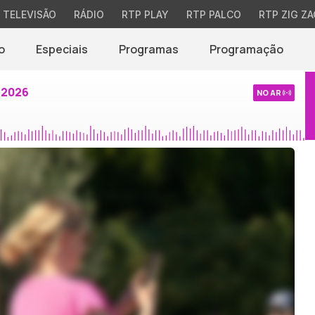
TELEVISÃO
RÁDIO
RTP PLAY
RTP PALCO
RTP ZIG ZA
o
Especiais
Programas
Programação
 2026
NO AR