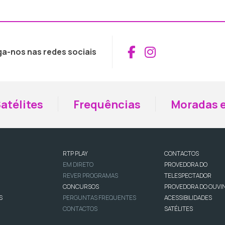
Aceder ao Fac
Aceder ao I
ga-nos nas redes sociais
atélites
Frequências
Moradas e
RTP PLAY
CONTACTOS
EM DIRETO
PROVEDORA DO
REVER PROGRAMAS
TELESPECTADOR
CONCURSOS
PROVEDORA DO OUVI
S
PERGUNTAS FREQUENTES
ACESSIBILIDADES
CONTACTOS
SATÉLITES