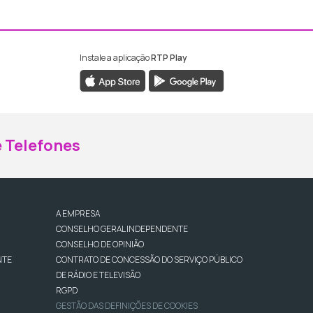
Instale a aplicação
RTP Play
ebook da RTP Madeira
nstagram da RTP Madeira
 Telefones
A EMPRESA
CONSELHO GERAL INDEPENDENTE
CONSELHO DE OPINIÃO
NTE
CONTRATO DE CONCESSÃO DO SERVIÇO PÚBLICO
DE RÁDIO E TELEVISÃO
RGPD
GESTÃO DAS DEFINIÇÕES DE COOKIES