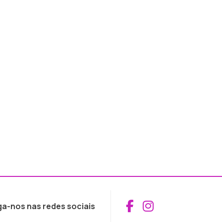
Aceder ao Fac
Aceder ao I
ga-nos nas redes sociais