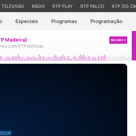
TELEVISÃO
RÁDIO
RTP PLAY
RTP PALCO
RTP ZIG ZA
o
Especiais
Programas
Programação
TP Madeira)
NO AR
neo com RTP Notícias
RROR