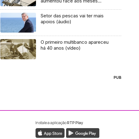
aumentou face aos meses
anteriores
Setor das pescas vai ter mais
apoios (áudio)
O primeiro multibanco apareceu
há 40 anos (vídeo)
PUB
Instale a aplicação
RTP Play
ebook da RTP Madeira
nstagram da RTP Madeira