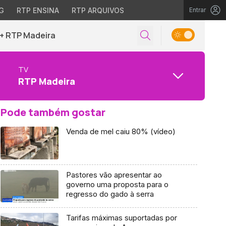
G
RTP ENSINA
RTP ARQUIVOS
Entrar
+ RTP Madeira
TV
RTP Madeira
Pode também gostar
Venda de mel caiu 80% (vídeo)
Pastores vão apresentar ao
governo uma proposta para o
regresso do gado à serra
Tarifas máximas suportadas por