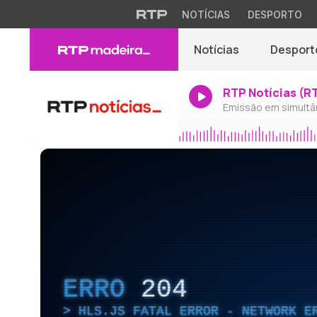
NOTÍCIAS
DESPORTO
Notícias
Desport
RTP Notícias (R
Emissão em simultâ
ERRO
204
HLS.JS FATAL ERROR - NETWORK E