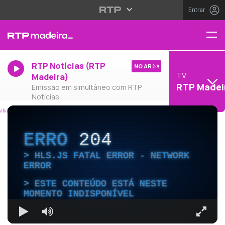
Entrar
RTP Notícias (RTP
NO AR
TV
Madeira)
RTP Madei
Emissão em simultâneo com RTP
Notícias
ERRO
204
HLS.JS FATAL ERROR - NETWORK
ERROR
ESTE CONTEÚDO ESTÁ NESTE
MOMENTO INDISPONÍVEL