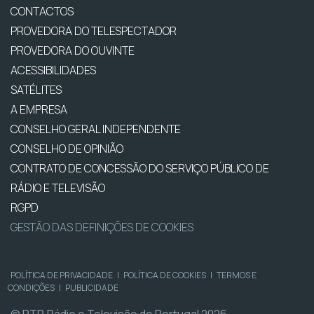
CONTACTOS
PROVEDORA DO TELESPECTADOR
PROVEDORA DO OUVINTE
ACESSIBILIDADES
SATÉLITES
A EMPRESA
CONSELHO GERAL INDEPENDENTE
CONSELHO DE OPINIÃO
CONTRATO DE CONCESSÃO DO SERVIÇO PÚBLICO DE
RÁDIO E TELEVISÃO
RGPD
GESTÃO DAS DEFINIÇÕES DE COOKIES
POLÍTICA DE PRIVACIDADE
|
POLÍTICA DE COOKIES
|
TERMOS E
CONDIÇÕES
|
PUBLICIDADE
© RTP, Rádio e Televisão de Portugal 2026