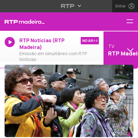
Entrar
RTP Notícias (RTP
NO AR
TV
Madeira)
RTP Madei
Emissão em simultâneo com RTP
Notícias