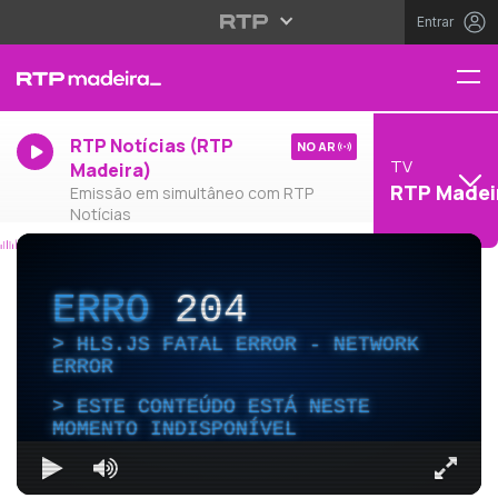
Entrar
RTP Notícias (RTP
NO AR
TV
Madeira)
RTP Madei
Emissão em simultâneo com RTP
Notícias
ERRO
204
HLS.JS FATAL ERROR - NETWORK
ERROR
ESTE CONTEÚDO ESTÁ NESTE
MOMENTO INDISPONÍVEL