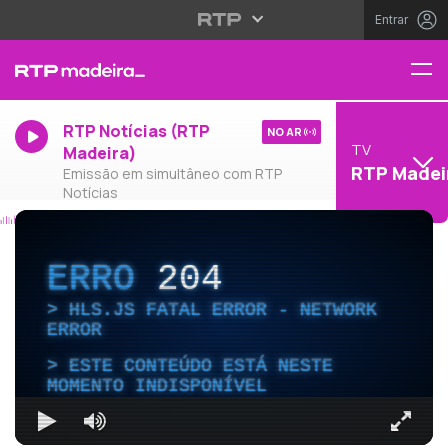
Entrar
RTP Notícias (RTP
NO AR
TV
Madeira)
RTP Madei
Emissão em simultâneo com RTP
Notícias
ERRO
204
HLS.JS FATAL ERROR - NETWORK
ERROR
ESTE CONTEÚDO ESTÁ NESTE
MOMENTO INDISPONÍVEL