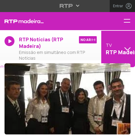
Entrar
RTP Notícias (RTP
NO AR
TV
Madeira)
RTP Madei
Emissão em simultâneo com RTP
Notícias