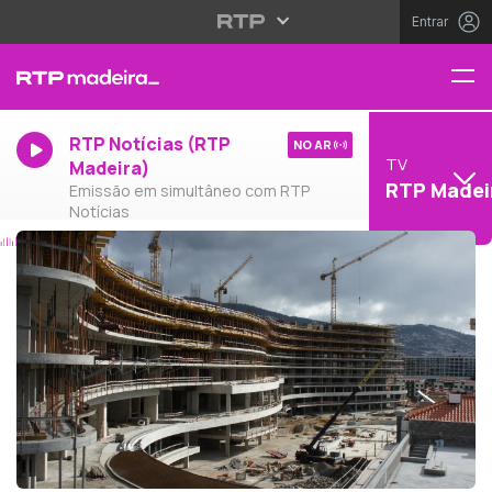
Entrar
RTP Notícias (RTP
NO AR
TV
Madeira)
RTP Madei
Emissão em simultâneo com RTP
Notícias