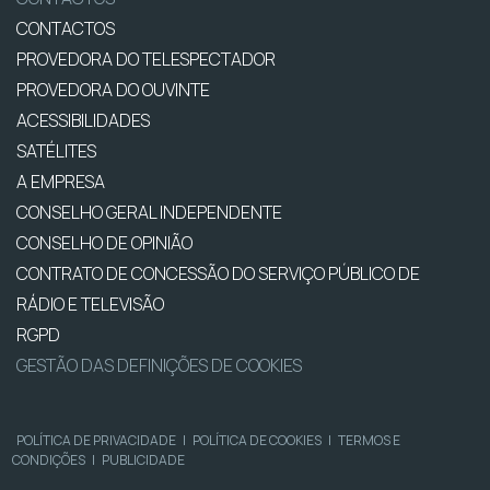
CONTACTOS
PROVEDORA DO TELESPECTADOR
PROVEDORA DO OUVINTE
ACESSIBILIDADES
SATÉLITES
A EMPRESA
CONSELHO GERAL INDEPENDENTE
CONSELHO DE OPINIÃO
CONTRATO DE CONCESSÃO DO SERVIÇO PÚBLICO DE
RÁDIO E TELEVISÃO
RGPD
GESTÃO DAS DEFINIÇÕES DE COOKIES
POLÍTICA DE PRIVACIDADE
|
POLÍTICA DE COOKIES
|
TERMOS E
CONDIÇÕES
|
PUBLICIDADE