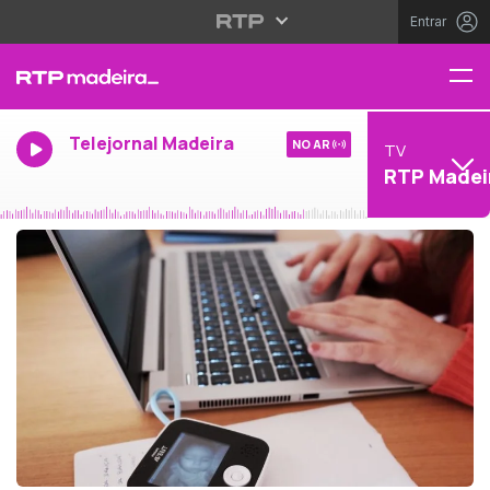
Entrar
Telejornal Madeira
NO AR
TV
RTP Madei