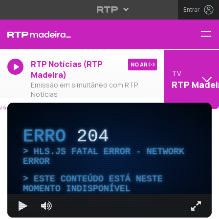
Entrar
RTP Notícias (RTP
NO AR
TV
Madeira)
RTP Madei
Emissão em simultâneo com RTP
Notícias
ERRO
204
HLS.JS FATAL ERROR - NETWORK
ERROR
ESTE CONTEÚDO ESTÁ NESTE
MOMENTO INDISPONÍVEL