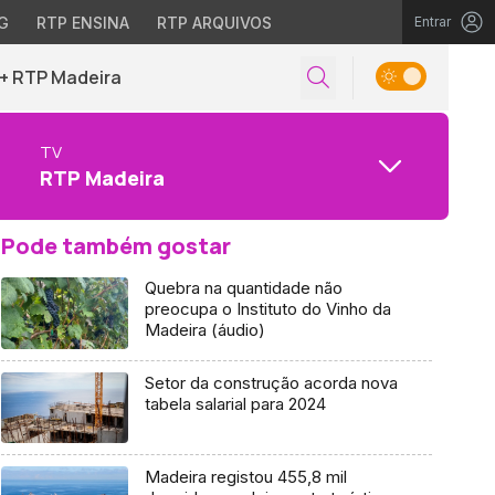
G
RTP ENSINA
RTP ARQUIVOS
Entrar
+ RTP Madeira
TV
RTP Madeira
Pode também gostar
Quebra na quantidade não
preocupa o Instituto do Vinho da
Madeira (áudio)
Setor da construção acorda nova
tabela salarial para 2024
Madeira registou 455,8 mil