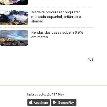
Madeira procura reconquistar
mercado espanhol, britânico e
alemão
Rendas das casas sobem 6,9%
em março
PUB
Instale a aplicação
RTP Play
ebook da RTP Madeira
nstagram da RTP Madeira