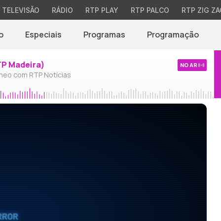
TELEVISÃO
RÁDIO
RTP PLAY
RTP PALCO
RTP ZIG ZA
o
Especiais
Programas
Programação
TP Madeira)
NO AR
neo com RTP Notícias
RROR