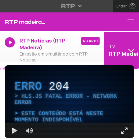
Entrar
RTP Notícias (RTP
NO AR
TV
Madeira)
RTP Madei
Emissão em simultâneo com RTP
Notícias
ERRO
204
HLS.JS FATAL ERROR - NETWORK
ERROR
ESTE CONTEÚDO ESTÁ NESTE
MOMENTO INDISPONÍVEL