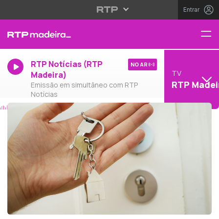
Entrar
RTP Notícias (RTP
NO AR
TV
Madeira)
RTP Madei
Emissão em simultâneo com RTP
Notícias