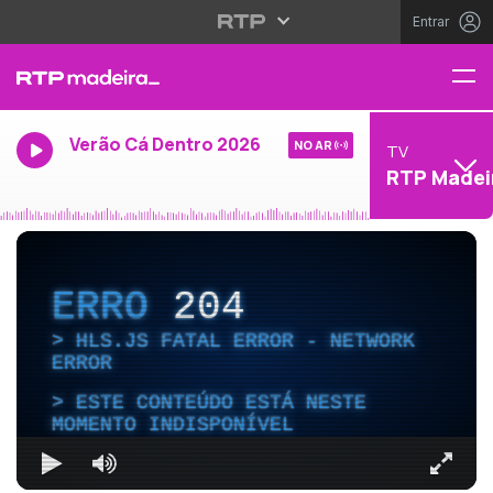
Entrar
Verão Cá Dentro 2026
NO AR
TV
RTP Madei
ERRO
204
HLS.JS FATAL ERROR - NETWORK
ERROR
ESTE CONTEÚDO ESTÁ NESTE
MOMENTO INDISPONÍVEL