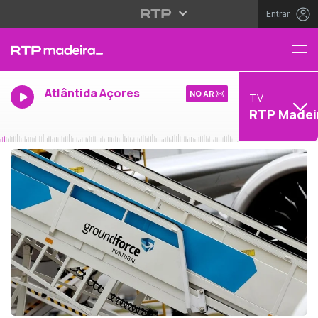
Entrar
Atlântida Açores
NO AR
TV
RTP Madei