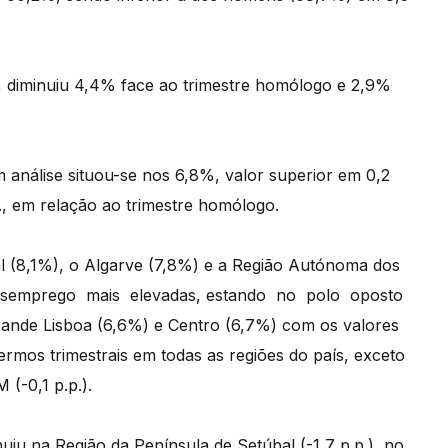
s, diminuiu 4,4% face ao trimestre homólogo e 2,9%
 análise situou-se nos 6,8%, valor superior em 0,2
.p., em relação ao trimestre homólogo.
al (8,1%), o Algarve (7,8%) e a Região Autónoma dos
esemprego mais elevadas, estando no polo oposto
ande Lisboa (6,6%) e Centro (6,7%) com os valores
mos trimestrais em todas as regiões do país, exceto
 (-0,1 p.p.).
u na Região da Península de Setúbal (-1,7 p.p.), no