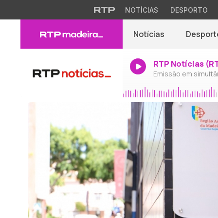
NOTÍCIAS
DESPORTO
Notícias
Desport
RTP Notícias (R
Emissão em simultâ