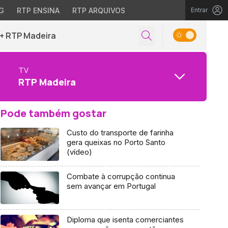
G
RTP ENSINA
RTP ARQUIVOS
Entrar
+ RTP Madeira
TV
RTP Madeira
Pode também gostar
Custo do transporte de farinha
gera queixas no Porto Santo
(vídeo)
Combate à corrupção continua
sem avançar em Portugal
Diploma que isenta comerciantes