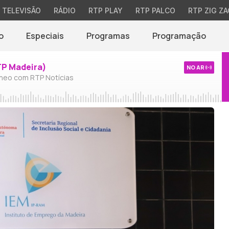
TELEVISÃO
RÁDIO
RTP PLAY
RTP PALCO
RTP ZIG ZA
o
Especiais
Programas
Programação
TP Madeira)
NO AR
neo com RTP Notícias