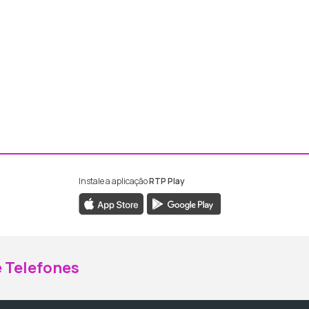
Instale a aplicação
RTP Play
ebook da RTP Madeira
nstagram da RTP Madeira
 Telefones