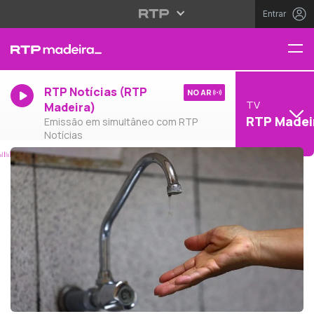
Entrar
RTP Notícias (RTP
NO AR
TV
Madeira)
RTP Madei
Emissão em simultâneo com RTP
Notícias