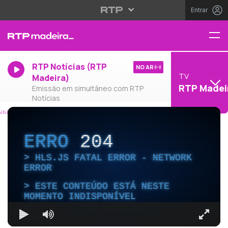
Entrar
RTP Notícias (RTP
NO AR
TV
Madeira)
RTP Madei
Emissão em simultâneo com RTP
Notícias
ERRO
204
HLS.JS FATAL ERROR - NETWORK
ERROR
ESTE CONTEÚDO ESTÁ NESTE
MOMENTO INDISPONÍVEL