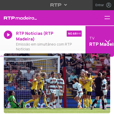
Entrar
RTP Notícias (RTP
NO AR
TV
Madeira)
RTP Madei
Emissão em simultâneo com RTP
Notícias