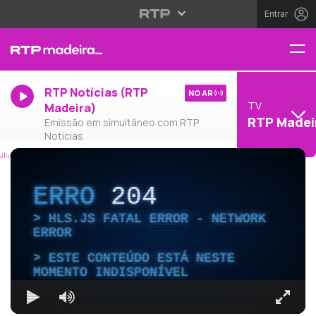
Entrar
RTP Notícias (RTP
NO AR
TV
Madeira)
RTP Madei
Emissão em simultâneo com RTP
Notícias
ERRO
204
HLS.JS FATAL ERROR - NETWORK
ERROR
ESTE CONTEÚDO ESTÁ NESTE
MOMENTO INDISPONÍVEL