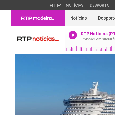
NOTÍCIAS
DESPORTO
Notícias
Desport
RTP Notícias (R
Emissão em simultâ