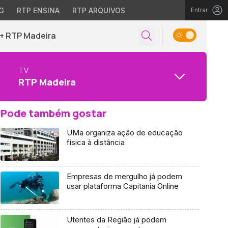
G
RTP ENSINA
RTP ARQUIVOS
Entrar
+ RTP Madeira
TV
RTP Madeira
Pode também gostar
UMa organiza ação de educação
física à distância
Empresas de mergulho já podem
usar plataforma Capitania Online
Utentes da Região já podem