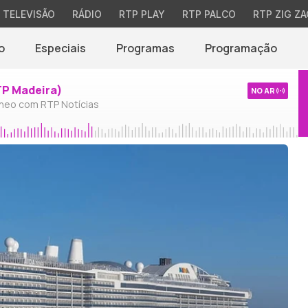
TELEVISÃO
RÁDIO
RTP PLAY
RTP PALCO
RTP ZIG ZA
o
Especiais
Programas
Programação
TP Madeira)
NO AR
neo com RTP Notícias