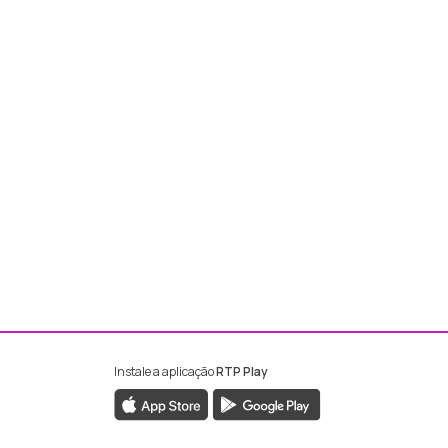
Instale a aplicação
RTP Play
ebook da RTP Madeira
nstagram da RTP Madeira