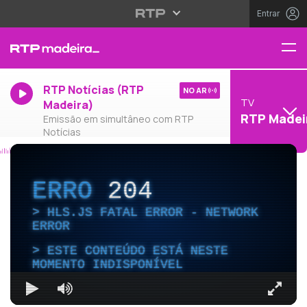
Entrar
RTP Notícias (RTP
NO AR
TV
Madeira)
RTP Madei
Emissão em simultâneo com RTP
Notícias
ERRO
204
HLS.JS FATAL ERROR - NETWORK
ERROR
ESTE CONTEÚDO ESTÁ NESTE
MOMENTO INDISPONÍVEL