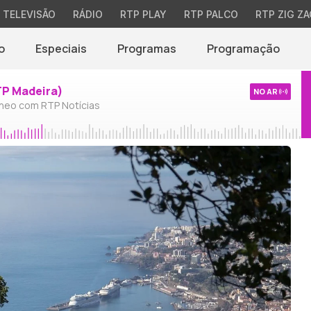
TELEVISÃO
RÁDIO
RTP PLAY
RTP PALCO
RTP ZIG ZA
o
Especiais
Programas
Programação
TP Madeira)
NO AR
neo com RTP Notícias