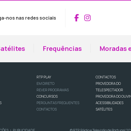
Aceder ao Fac
Aceder ao I
ga-nos nas redes sociais
atélites
Frequências
Moradas e
RTP PLAY
CONTACTOS
EM DIRETO
PROVEDORA DO
REVER PROGRAMAS
TELESPECTADOR
CONCURSOS
PROVEDORA DO OUVI
S
PERGUNTAS FREQUENTES
ACESSIBILIDADES
CONTACTOS
SATÉLITES
IÇÕES
PUBLICIDADE
© RTP, Rádio e Televisão de Portugal 2
|