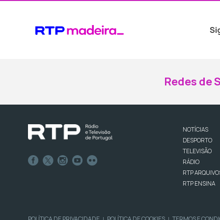
Si
Redes de S
NOTÍCIAS
DESPORTO
TELEVISÃO
RÁDIO
RTP ARQUIVO
RTP ENSINA
POLÍTICA DE PRIVACIDADE
POLÍTICA DE COOKIES
TERMOS E COND
|
|