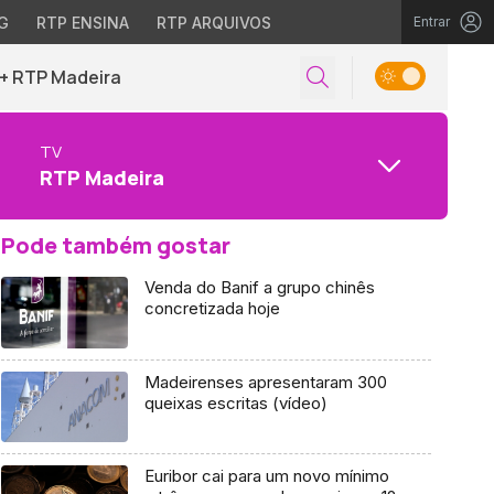
G
RTP ENSINA
RTP ARQUIVOS
Entrar
+ RTP Madeira
TV
RTP Madeira
Pode também gostar
Venda do Banif a grupo chinês
concretizada hoje
Madeirenses apresentaram 300
queixas escritas (vídeo)
Euribor cai para um novo mínimo