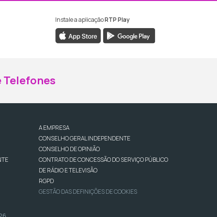
Instale a aplicação
RTP Play
ebook da RTP Madeira
nstagram da RTP Madeira
 Telefones
A EMPRESA
CONSELHO GERAL INDEPENDENTE
CONSELHO DE OPINIÃO
NTE
CONTRATO DE CONCESSÃO DO SERVIÇO PÚBLICO
DE RÁDIO E TELEVISÃO
RGPD
GESTÃO DAS DEFINIÇÕES DE COOKIES
026