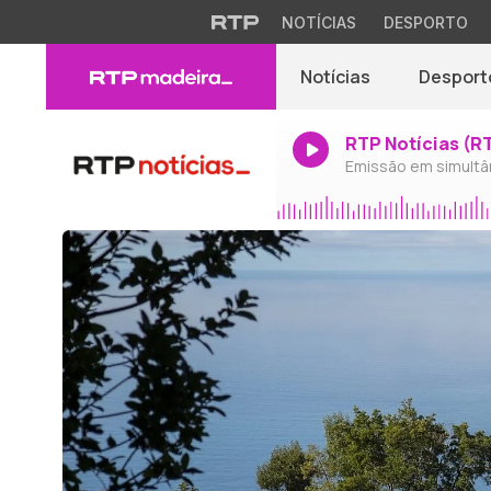
NOTÍCIAS
DESPORTO
Notícias
Desport
RTP Notícias (R
Emissão em simultâ