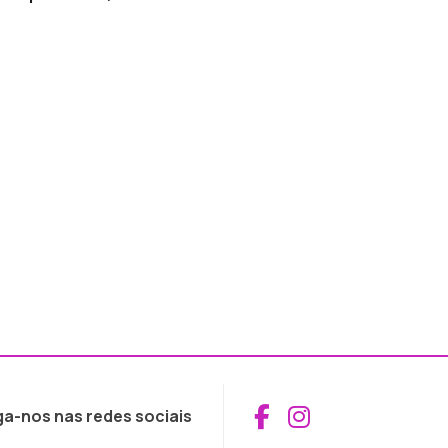
Aceder ao Fac
Aceder ao I
ga-nos nas redes sociais