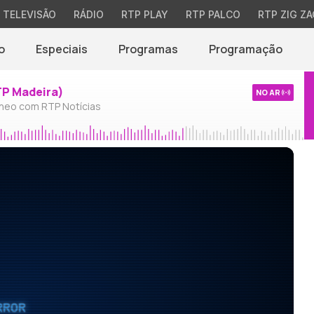
TELEVISÃO
RÁDIO
RTP PLAY
RTP PALCO
RTP ZIG ZA
o
Especiais
Programas
Programação
TP Madeira)
NO AR
neo com RTP Notícias
RROR