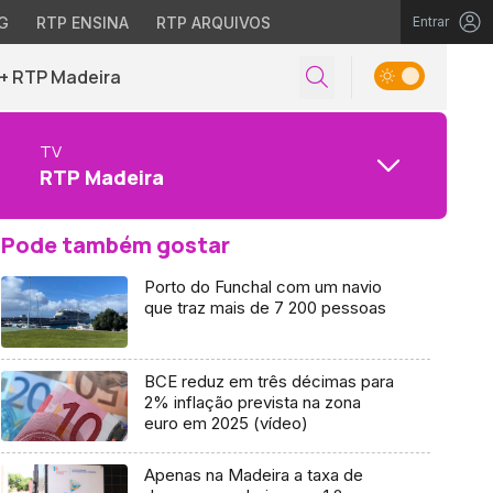
G
RTP ENSINA
RTP ARQUIVOS
Entrar
+ RTP Madeira
TV
RTP Madeira
Pode também gostar
Porto do Funchal com um navio
que traz mais de 7 200 pessoas
BCE reduz em três décimas para
2% inflação prevista na zona
euro em 2025 (vídeo)
Apenas na Madeira a taxa de