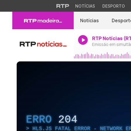
NOTÍCIAS
DESPORTO
Notícias
Desport
RTP Notícias (R
Emissão em simultâ
ERRO
204
HLS.JS FATAL ERROR - NETWORK E