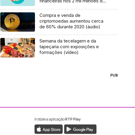
financeiras nos 2 mil milhões de
euros
Compra e venda de
criptomoedas aumentou cerca
de 60% durante 2020 (áudio)
Semana da tecelagem e da
tapeçaria com exposições e
formações (vídeo)
PUB
Instale a aplicação
RTP Play
ebook da RTP Madeira
nstagram da RTP Madeira