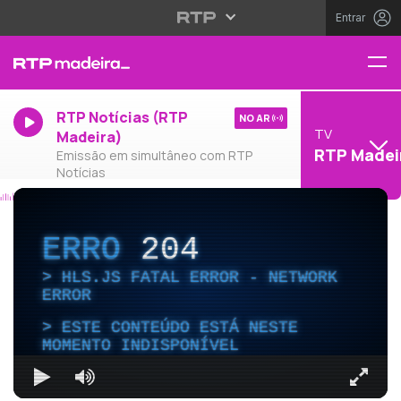
Entrar
RTP Notícias (RTP
NO AR
TV
Madeira)
RTP Madei
Emissão em simultâneo com RTP
Notícias
ERRO
204
HLS.JS FATAL ERROR - NETWORK
ERROR
ESTE CONTEÚDO ESTÁ NESTE
MOMENTO INDISPONÍVEL