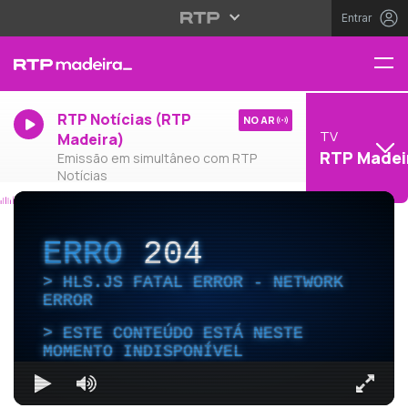
Entrar
RTP Notícias (RTP
NO AR
TV
Madeira)
RTP Madei
Emissão em simultâneo com RTP
Notícias
ERRO
204
HLS.JS FATAL ERROR - NETWORK
ERROR
ESTE CONTEÚDO ESTÁ NESTE
MOMENTO INDISPONÍVEL