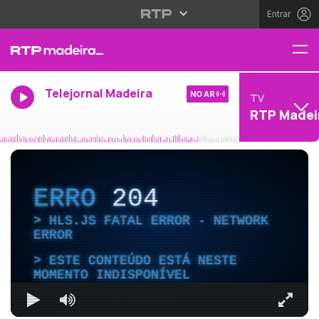
Entrar
Telejornal Madeira
NO AR
TV
RTP Madei
ERRO
204
HLS.JS FATAL ERROR - NETWORK
ERROR
ESTE CONTEÚDO ESTÁ NESTE
MOMENTO INDISPONÍVEL