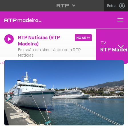
Entrar
RTP Notícias (RTP
NO AR
TV
Madeira)
RTP Madei
Emissão em simultâneo com RTP
Notícias