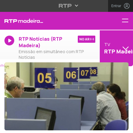
Entrar
RTP Notícias (RTP
NO AR
TV
Madeira)
RTP Madei
Emissão em simultâneo com RTP
Notícias