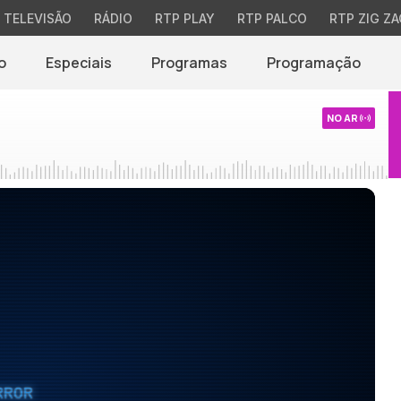
TELEVISÃO
RÁDIO
RTP PLAY
RTP PALCO
RTP ZIG ZA
o
Especiais
Programas
Programação
NO AR
RROR