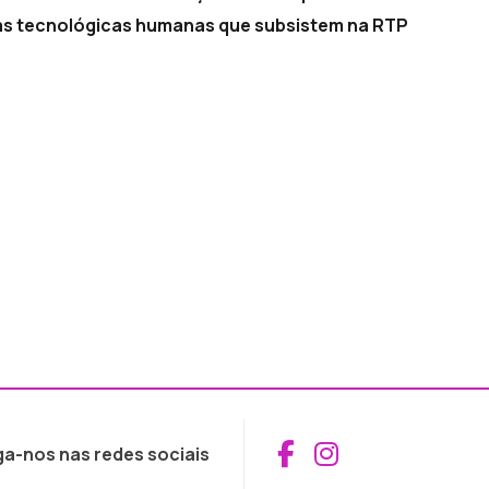
as tecnológicas humanas que subsistem na RTP
Aceder ao Fac
Aceder ao I
ga-nos nas redes sociais