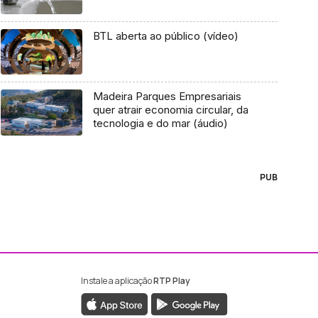
BTL aberta ao público (vídeo)
Madeira Parques Empresariais
quer atrair economia circular, da
tecnologia e do mar (áudio)
PUB
Instale a aplicação
RTP Play
ebook da RTP Madeira
nstagram da RTP Madeira