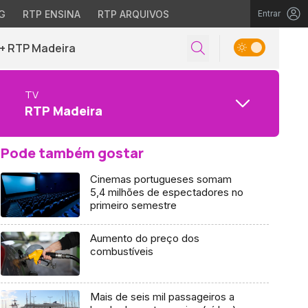
G
RTP ENSINA
RTP ARQUIVOS
Entrar
+ RTP Madeira
TV
RTP Madeira
Pode também gostar
Cinemas portugueses somam
5,4 milhões de espectadores no
primeiro semestre
Aumento do preço dos
combustíveis
Mais de seis mil passageiros a