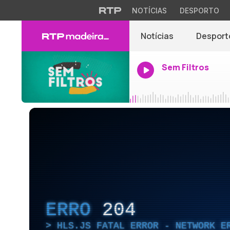
NOTÍCIAS
DESPORTO
Notícias
Desport
Sem Filtros
ERRO
204
HLS.JS FATAL ERROR - NETWORK E