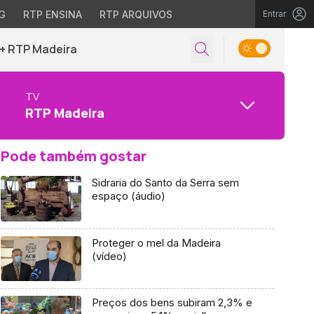
G
RTP ENSINA
RTP ARQUIVOS
Entrar
+ RTP Madeira
TV
RTP Madeira
Pode também gostar
Sidraria do Santo da Serra sem
espaço (áudio)
Proteger o mel da Madeira
(vídeo)
Preços dos bens subiram 2,3% e