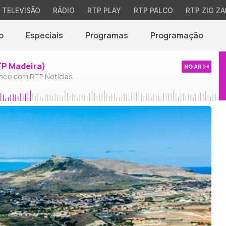
TELEVISÃO
RÁDIO
RTP PLAY
RTP PALCO
RTP ZIG ZA
o
Especiais
Programas
Programação
TP Madeira)
NO AR
neo com RTP Notícias