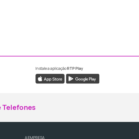
Instale a aplicação
RTP Play
ebook da RTP Madeira
nstagram da RTP Madeira
 Telefones
A EMPRESA