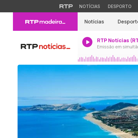
NOTÍCIAS
DESPORTO
Notícias
Desport
RTP Notícias (R
Emissão em simultâ