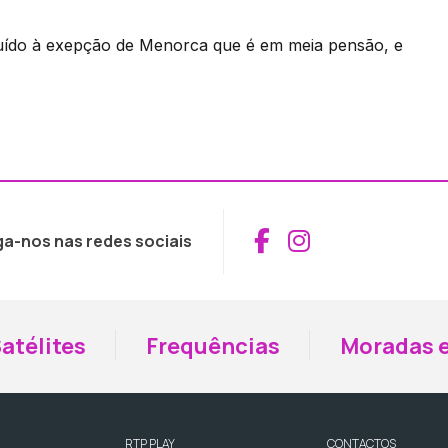
uído à exepção de Menorca que é em meia pensão, e
Aceder ao Fac
Aceder ao I
ga-nos nas redes sociais
atélites
Frequências
Moradas e
RTP PLAY
CONTACTOS