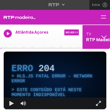
Entrar
Atlântida Açores
NO AR
TV
RTP Madei
ERRO
204
HLS.JS FATAL ERROR - NETWORK
ERROR
ESTE CONTEÚDO ESTÁ NESTE
MOMENTO INDISPONÍVEL