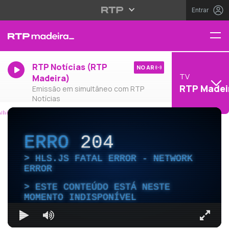
Entrar
RTP Notícias (RTP
NO AR
TV
Madeira)
RTP Madei
Emissão em simultâneo com RTP
Notícias
ERRO
204
HLS.JS FATAL ERROR - NETWORK
ERROR
ESTE CONTEÚDO ESTÁ NESTE
MOMENTO INDISPONÍVEL