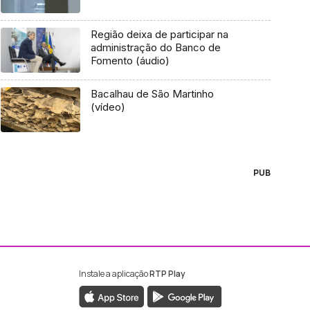
Região deixa de participar na
administração do Banco de
Fomento (áudio)
Bacalhau de São Martinho
(vídeo)
PUB
Instale a aplicação
RTP Play
ebook da RTP Madeira
nstagram da RTP Madeira