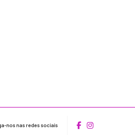
Aceder ao Fac
Aceder ao I
ga-nos nas redes sociais