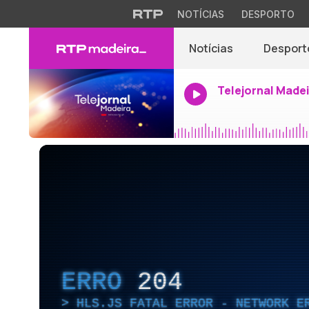
NOTÍCIAS
DESPORTO
Notícias
Desport
Telejornal Made
ERRO
204
HLS.JS FATAL ERROR - NETWORK E