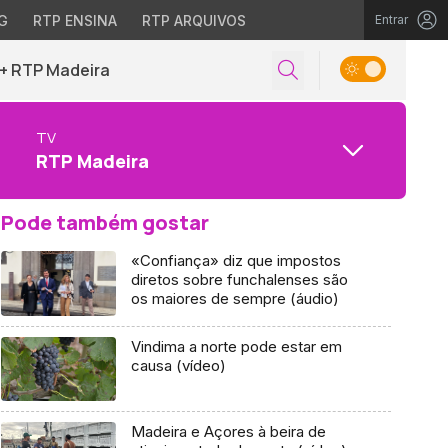
G
RTP ENSINA
RTP ARQUIVOS
Entrar
+ RTP Madeira
TV
RTP Madeira
Pode também gostar
«Confiança» diz que impostos
diretos sobre funchalenses são
os maiores de sempre (áudio)
Vindima a norte pode estar em
causa (vídeo)
Madeira e Açores à beira de