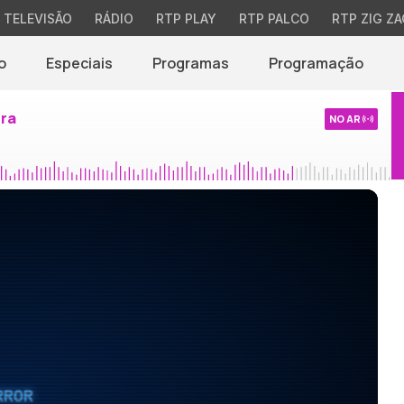
TELEVISÃO
RÁDIO
RTP PLAY
RTP PALCO
RTP ZIG ZA
o
Especiais
Programas
Programação
ira
NO AR
RROR