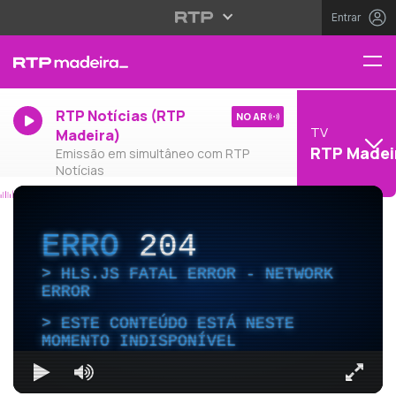
Entrar
RTP Notícias (RTP
NO AR
TV
Madeira)
RTP Madei
Emissão em simultâneo com RTP
Notícias
ERRO
204
HLS.JS FATAL ERROR - NETWORK
ERROR
ESTE CONTEÚDO ESTÁ NESTE
MOMENTO INDISPONÍVEL