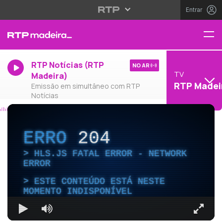
Entrar
RTP Notícias (RTP
NO AR
TV
Madeira)
RTP Madei
Emissão em simultâneo com RTP
Notícias
ERRO
204
HLS.JS FATAL ERROR - NETWORK
ERROR
ESTE CONTEÚDO ESTÁ NESTE
MOMENTO INDISPONÍVEL