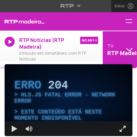
Entrar
RTP Notícias (RTP
NO AR
TV
Madeira)
RTP Madei
Emissão em simultâneo com RTP
Notícias
ERRO
204
HLS.JS FATAL ERROR - NETWORK
ERROR
ESTE CONTEÚDO ESTÁ NESTE
MOMENTO INDISPONÍVEL